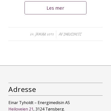
Les mer
/
24. JANUAR 2013
AV
INBUSINESS
Adresse
Einar Tyholdt – Energimedisin AS
Heiloveien 21
, 3124 Tønsberg.