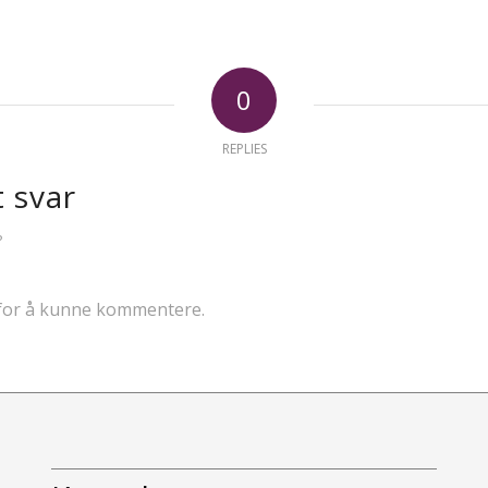
0
REPLIES
t svar
?
for å kunne kommentere.