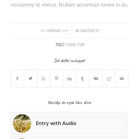
nonummy id, metus. Nullam accumsan lorem in du.
/
12. FEBRUAR 2014
AV
INBUSINESS
TAGS:
FOOD
,
FUN
Del dette innlegget
Kanskje du også liker disse
Entry with Audio